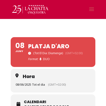
08
PLATJA D'ARO
JUNY
(Tot El Dia: Diumenge)
(GMT+02:00)
Format:
DUO
Hora
08/06/2025 Tot el dia
(GMT+02:00)
CALENDARI